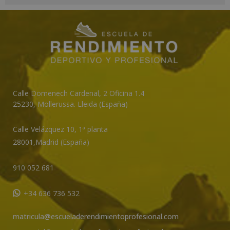
A
l
t
e
r
n
a
t
Calle Domenech Cardenal, 2 Oficina 1.4
25230
,
Mollerussa
.
Lleida (España)
i
v
Calle Velázquez 10, 1ª planta
e
28001,
Madrid (España)
:
910 052 681
+34 636 736 532
matricula@escueladerendimientoprofesional.com