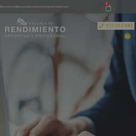
comercial@escueladerendimientoprofesional.com
910 052 681