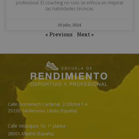
profesional. El coaching no solo se enfoca en mejorar
las habilidades técnicas
30 julio, 2024
« Previous
Next »
Calle Domenech Cardenal, 2 Oficina 1.4
25230
,
Mollerussa
.
Lleida (España)
Calle Velázquez 10, 1ª planta
28001,
Madrid (España)