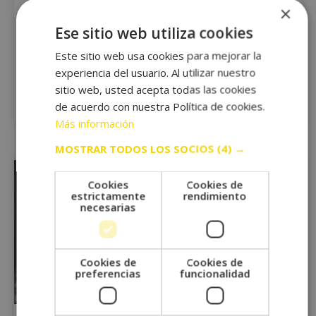
×
La natación es una actividad física completa y efectiva
Ese sitio web utiliza cookies
que beneficia tanto el sistema cardiovascular como la
musculatura general del cuerpo. Sin embargo, para
Este sitio web usa cookies para mejorar la
obtener los mejores resultados y evitar lesiones, es
experiencia del usuario. Al utilizar nuestro
fundamental estructurar un plan de entrenamiento
sitio web, usted acepta todas las cookies
de acuerdo con nuestra Política de cookies.
19 mayo, 2025
Más información
MOSTRAR TODOS LOS SOCIOS
(4) →
Cookies
Cookies de
estrictamente
rendimiento
necesarias
Cookies de
Cookies de
preferencias
funcionalidad