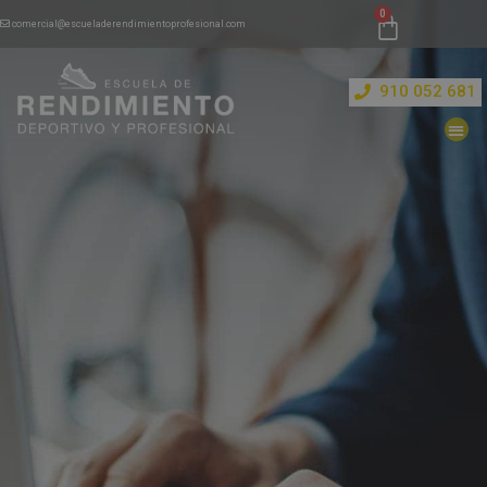
comercial@escueladerendimientoprofesional.com
910 052 681