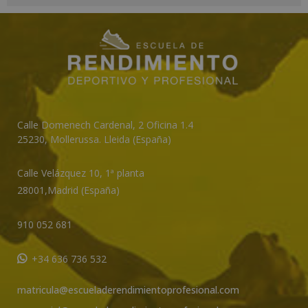
A
l
t
e
r
n
a
t
Calle Domenech Cardenal, 2 Oficina 1.4
25230
,
Mollerussa
.
Lleida (España)
i
v
Calle Velázquez 10, 1ª planta
e
28001,
Madrid (España)
:
910 052 681
+34 636 736 532
matricula@escueladerendimientoprofesional.com