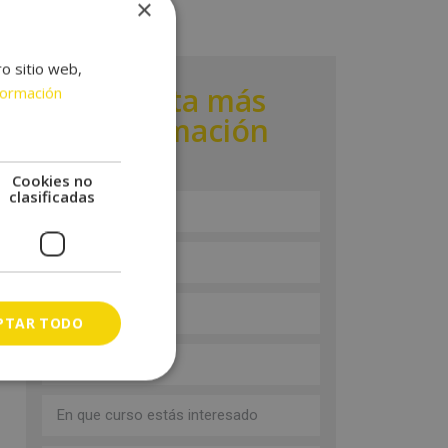
×
ro sitio web,
Solicita más
formación
información
Cookies no
clasificadas
PTAR TODO