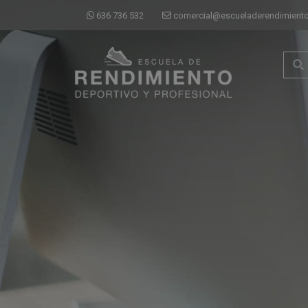
636 736 532
comercial@escueladerendimiento