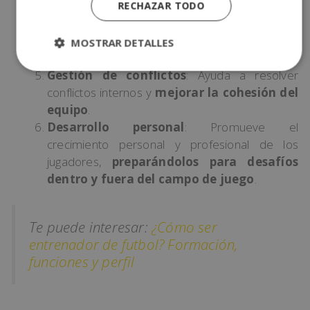
Motivación y confianza
: Aumenta la
RECHAZAR TODO
motivación intrínseca y la confianza de los
jugadores, permitiéndoles
rendir mejor en el
MOSTRAR DETALLES
campo
.
Gestión de conflictos
: Ayuda a resolver
conflictos internos y
mejorar la cohesión del
equipo
.
Desarrollo personal
: Promueve el
crecimiento personal y profesional de los
jugadores,
preparándolos para desafíos
dentro y fuera del campo de juego
.
Te puede interesar:
¿Cómo ser
entrenador de futbol? Formación,
funciones y perfil