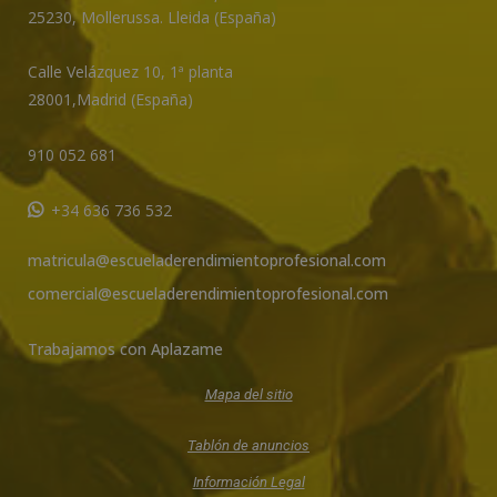
e
25230
,
Mollerussa
.
Lleida (España)
:
Calle Velázquez 10, 1ª planta
28001,
Madrid (España)
910 052 681
+34 636 736 532
matricula@escueladerendimientoprofesional.com
comercial@escueladerendimientoprofesional.com
Trabajamos con Aplazame
Mapa del sitio
Tablón de anuncios
Información Legal