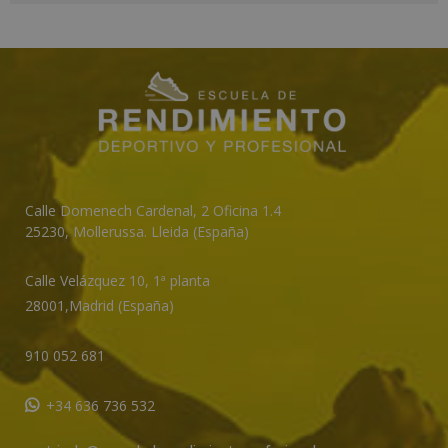
l
t
e
r
n
a
t
i
v
Calle Domenech Cardenal, 2 Oficina 1.4
e
25230
,
Mollerussa
.
Lleida (España)
:
Calle Velázquez 10, 1ª planta
28001,
Madrid (España)
910 052 681
+34 636 736 532