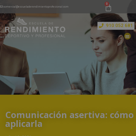
comercial@escueladerendimientoprofesional.com
910 052 681
Comunicación asertiva: cómo
aplicarla