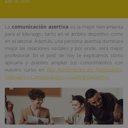
julio 16, 2021
La
comunicación asertiva
es la mejor herramienta
para el liderazgo, tanto en el ámbito deportivo como
en el laboral. Además, una persona asertiva dominará
mejor las relaciones sociales y por ende, será mejor
profesional. En el post de hoy te explicamos cómo
aplicarla y puedes ampliar tus conocimientos con
nuestro curso en
Alto Rendimiento en Negociación,
Liderazgo y Comunicación + Coaching Deportivo
.