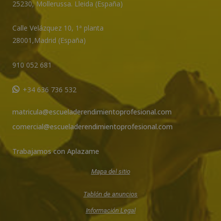
e
25230
,
Mollerussa
.
Lleida (España)
:
Calle Velázquez 10, 1ª planta
28001,
Madrid (España)
910 052 681
+34 636 736 532
matricula@escueladerendimientoprofesional.com
comercial@escueladerendimientoprofesional.com
Trabajamos con Aplazame
Mapa del sitio
Tablón de anuncios
Información Legal