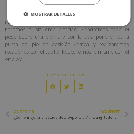
Tobillos
MOSTRAR DETALLES
Los tobillos son los encargados de soportar todo
nuestro peso. Es fundamental calentarnos y para ello
haremos el siguiente ejercicio. Pondremos todo el
peso sobre una pierna y con la otra pondremos la
punta del pie en posición vertical y realizaremos
rotaciones con el tobillo. Repetiremos lo mismo con el
otro pie.
COMPARTE ESTE POST
ANTERIOR
SIGUIENTE
¿Cómo mejorar el estado de ánimo?
Deporte y Marketing: todo lo que debes saber