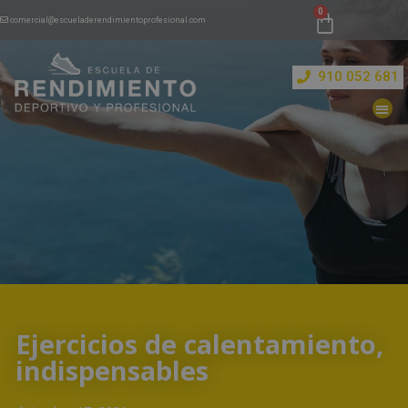
comercial@escueladerendimientoprofesional.com
910 052 681
Ejercicios de calentamiento,
indispensables