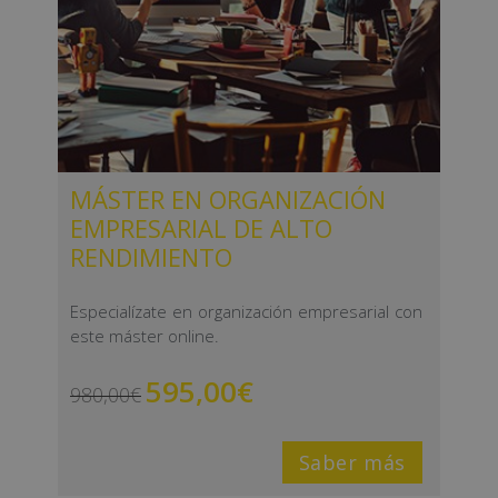
MÁSTER EN ORGANIZACIÓN
EMPRESARIAL DE ALTO
RENDIMIENTO
Especialízate en organización empresarial con
este máster online.
595,00
€
980,00
€
Saber más