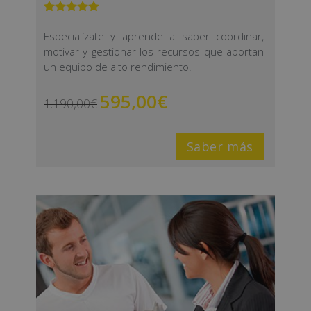
Valorado
1
con
5.00
de
Especialízate y aprende a saber coordinar,
5 en base
motivar y gestionar los recursos que aportan
a
valoración
de un
un equipo de alto rendimiento.
cliente
595,00
€
1.190,00
€
Saber más