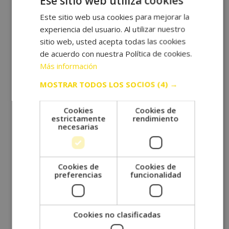
Ese sitio web utiliza cookies
Este sitio web usa cookies para mejorar la
experiencia del usuario. Al utilizar nuestro
sitio web, usted acepta todas las cookies
de acuerdo con nuestra Política de cookies.
Más información
MÁSTER DE ALTO
MOSTRAR TODOS LOS SOCIOS
(4) →
RENDIMIENTO EN COACHING,
INTELIGENCIA EMOCIONAL Y
Cookies
Cookies de
PNL
estrictamente
rendimiento
necesarias
Conviértete en un experto del coaching,
inteligencia y PNL.
Cookies de
Cookies de
980,00
€
preferencias
funcionalidad
1.960,00
€
Saber más
Cookies no clasificadas