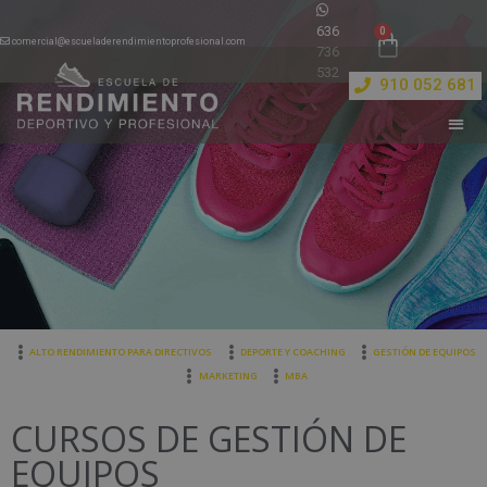
636
comercial@escueladerendimientoprofesional.com
736
532
910 052 681
ALTO RENDIMIENTO PARA DIRECTIVOS
DEPORTE Y COACHING
GESTIÓN DE EQUIPOS
MARKETING
MBA
CURSOS DE GESTIÓN DE
EQUIPOS