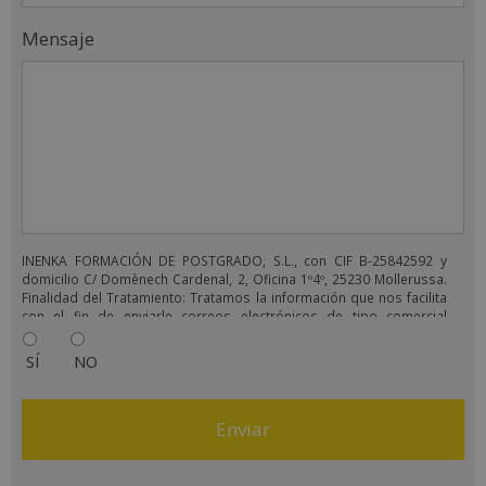
Mensaje
INENKA FORMACIÓN DE POSTGRADO, S.L., con CIF B-25842592 y
domicilio C/ Domènech Cardenal, 2, Oficina 1º4º, 25230 Mollerussa.
Finalidad del Tratamiento: Tratamos la información que nos facilita
con el fin de enviarle correos electrónicos de tipo comercial
relacionado con los productos ofrecidos y otros tipo de productos
que fueran de su interés. Legitimación del tratamiento:
SÍ
NO
Consentimiento del interesado. Derechos: Puede ejercitar sus
derechos identificándose suficientemente, dirigiéndose a la
dirección comercial@grupoinenka.com. Para más información
consulte nuestra Política de Privacidad. Desea recibir información
comercial (vía telefónica y/o email):