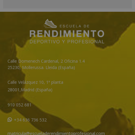
A
l
t
e
r
n
a
t
Calle Domenech Cardenal, 2 Oficina 1.4
i
25230
,
Mollerussa
.
Lleida (España)
v
e
Calle Velázquez 10, 1ª planta
:
28001,
Madrid (España)
910 052 681
+34 636 736 532
matricula@escueladerendimientoprofesional.com