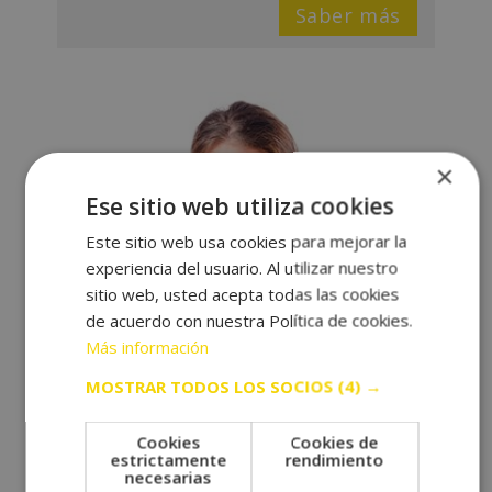
Saber más
×
Ese sitio web utiliza cookies
Este sitio web usa cookies para mejorar la
experiencia del usuario. Al utilizar nuestro
sitio web, usted acepta todas las cookies
de acuerdo con nuestra Política de cookies.
Más información
MOSTRAR TODOS LOS SOCIOS
(4) →
Cookies
Cookies de
estrictamente
rendimiento
MBA DIRECCIÓN Y GESTIÓN
necesarias