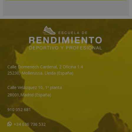
A
l
t
e
r
n
a
t
Calle Domenech Cardenal, 2 Oficina 1.4
i
25230
,
Mollerussa
.
Lleida (España)
v
e
Calle Velázquez 10, 1ª planta
:
28001,
Madrid (España)
910 052 681
+34 636 736 532