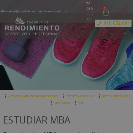
636
comercial@escueladerendimientoprofesional.com
736
532
910 052 681
ALTO RENDIMIENTO PARA DIRECTIVOS
DEPORTE Y COACHING
GESTIÓN DE EQUIPOS
MARKETING
MBA
ESTUDIAR MBA