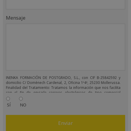
Mensaje
INENKA FORMACIÓN DE POSTGRADO, S.L., con CIF B-25842592 y
domicilio C/ Domènech Cardenal, 2, Oficina 1º4º, 25230 Mollerussa.
Finalidad del Tratamiento: Tratamos la información que nos facilita
con el fin de enviarle correos electrónicos de tipo comercial
relacionado con los productos ofrecidos y otros tipo de productos
que fueran de su interés. Legitimación del tratamiento:
SÍ
NO
Consentimiento del interesado. Derechos: Puede ejercitar sus
derechos identificándose suficientemente, dirigiéndose a la
dirección comercial@grupoinenka.com. Para más información
consulte nuestra Política de Privacidad. Desea recibir información
comercial (vía telefónica y/o email):