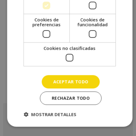
CLUBES FUTBOL DE ALTO
RENDIMIENTO + COACHING
DEPORTIVO
Cookies de
Cookies de
preferencias
funcionalidad
Infórmate sobre el MBA para la gestión de
clubes de futbol.
Cookies no clasificadas
595,00
€
780,00
€
Saber más
ACEPTAR TODO
RECHAZAR TODO
Solicita más información
MOSTRAR DETALLES