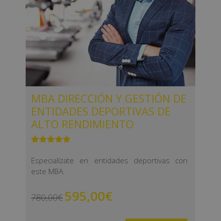
MBA DIRECCIÓN Y GESTIÓN DE
ENTIDADES DEPORTIVAS DE
ALTO RENDIMIENTO
Valorado
1
con
5.00
de
Especialízate en entidades deportivas con
5 en base
este MBA.
a
valoración
de un
cliente
595,00
€
780,00
€