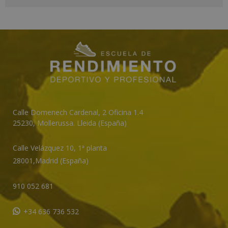
l
t
e
r
n
a
t
i
v
Calle Domenech Cardenal, 2 Oficina 1.4
e
25230
,
Mollerussa
.
Lleida (España)
:
Calle Velázquez 10, 1ª planta
28001,
Madrid (España)
910 052 681
+34 636 736 532