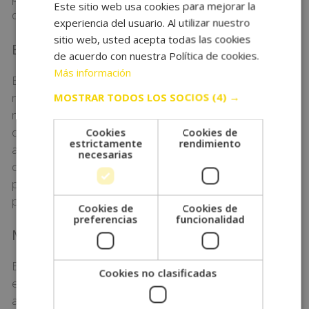
Este sitio web usa cookies para mejorar la
descuentos o promociones, etc.
experiencia del usuario. Al utilizar nuestro
sitio web, usted acepta todas las cookies
Email marketing
de acuerdo con nuestra Política de cookies.
Más información
El email marketing es conocido como «suscripción a
newsletter», «suscripción a novedades», etc. Nada
MOSTRAR TODOS LOS SOCIOS
(4) →
más fácil que fijarnos en nuestra bandeja de entrada
del correo electrónico. Todos
Cookies
Cookies de
estrictamente
rendimiento
aquellos
mails
comerciales, de tiendas donde hemos
necesarias
comprado o no, son email marketing. Dicha estrategia
parte de que el usuario haya ofrecido sus datos
personales a la marca de forma previa.
Cookies de
Cookies de
preferencias
funcionalidad
Marketing de guerrilla
El marketing de guerrilla es una de las mejores
Cookies no clasificadas
estrategias de marketing que podemos implementar,
aunque también requiere mucha
creatividad
para