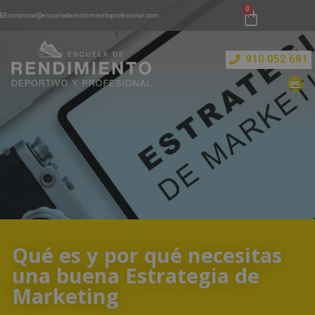
comercial@escueladerendimientoprofesional.com
910 052 681
Qué es y por qué necesitas
una buena Estrategia de
Marketing