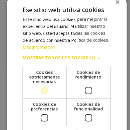
×
colaborar en equipo
son principios clave que
Ese sitio web utiliza cookies
se viven en el deporte.
Este sitio web usa cookies para mejorar la
Esfuerzo: Cada logro en el deporte requiere
experiencia del usuario. Al utilizar nuestro
trabajo duro y dedicación
, enseñando la
sitio web, usted acepta todas las cookies
importancia del esfuerzo en todas las áreas de
de acuerdo con nuestra Política de cookies.
la vida.
Más información
Humildad: Reconocer los
propios límites y
MOSTRAR TODOS LOS SOCIOS
(4) →
aprender de los errores
es vital para el
crecimiento personal y deportivo.
Superación: El deseo constante de
mejorar y
Cookies
Cookies de
estrictamente
rendimiento
superar los propios récords
es un valor que
necesarias
impulsa a los deportistas a alcanzar nuevas
metas.
Trabajo en equipo: El éxito en muchos
Cookies de
Cookies de
deportes depende de la
colaboración y la
preferencias
funcionalidad
comunicación efectiva
entre los miembros
del equipo.