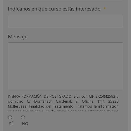
Indícanos en que curso estás interesado
*
Mensaje
INENKA FORMACIÓN DE POSTGRADO, S.L., con CIF B-25842592 y
domicilio C/ Domènech Cardenal, 2, Oficina 1º4º, 25230
Mollerussa. Finalidad del Tratamiento: Tratamos la información
que nos facilita con el fin de enviarle correos electrónicos de tipo
comercial relacionado con los productos ofrecidos y otros tipo
de productos que fueran de su interés. Legitimación del
SÍ
NO
tratamiento: Consentimiento del interesado. Derechos: Puede
ejercitar sus derechos identificándose suficientemente,