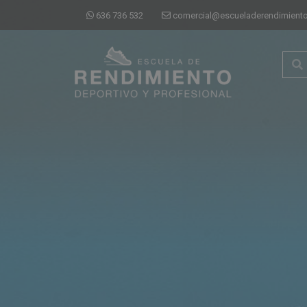
636 736 532
comercial@escueladerendimiento