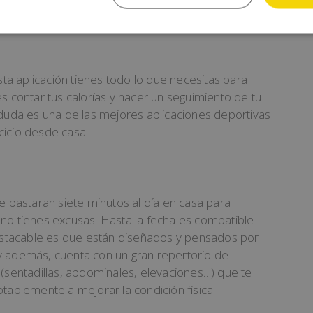
a el cardio y además ¡totalmente gratis!
esta aplicación tienes todo lo que necesitas para
contar tus calorías y hacer un seguimiento de tu
 duda es una de las mejores aplicaciones deportivas
cicio desde casa.
e bastaran siete minutos al día en casa para
 no tienes excusas! Hasta la fecha es compatible
stacable es que están diseñados y pensados por
y además, cuenta con un gran repertorio de
 (sentadillas, abdominales, elevaciones…) que te
otablemente a mejorar la condición física.