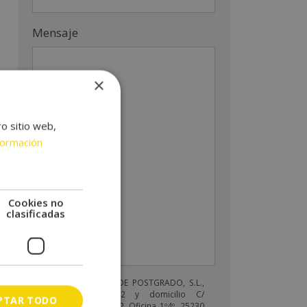
Mensaje
×
ro sitio web,
formación
Cookies no
clasificadas
INENKA FORMACIÓN DE POSTGRADO, S.L.,
con CIF B-25842592 y domicilio C/
PTAR TODO
Domènech Cardenal, 2, Oficina 1º4º, 25230