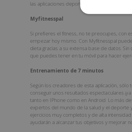
las aplicaciones deportivas más completas par
Myfitnesspal
Si prefieres el fitness, no te preocupes, con 
empezar hoy mismo. Con Myfitnesspal puedes 
dieta gracias a su extensa base de datos. Sin
que puedes tener en tu móvil para hacer ejer
Entrenamiento de 7 minutos
Según los creadores de esta aplicación, sólo t
conseguir unos resultados espectaculares ¡ya
tanto en IPhone como en Android. Lo más de
expertos del mundo de la salud y el deporte 
ejercicios muy completos y de alta intensidad
ayudarán a alcanzar tus objetivos y mejorar n