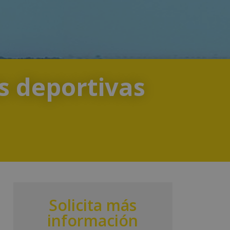
s deportivas
Solicita más
información