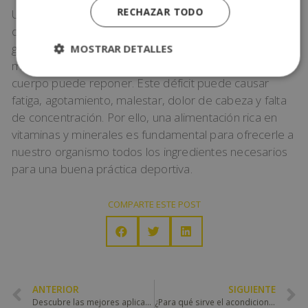
RECHAZAR TODO
Un aporte insuficiente de vitaminas puede asociarse a
diversos problemas de salud. Este déficit suele
generarse cuando nuestro esfuerzo físico consume
MOSTRAR DETALLES
más energía, vitaminas y minerales de lo que nuestro
cuerpo puede reponer. Este déficit puede causar
fatiga, agotamiento, malestar, dolor de cabeza y falta
de concentración. Por ello, una alimentación rica en
vitaminas y minerales es fundamental para ofrecerle a
nuestro organismo todos los ingredientes necesarios
para una buena práctica deportiva.
COMPARTE ESTE POST
ANTERIOR
SIGUIENTE
Descubre las mejores aplicaciones deportivas del momento
¿Para qué sirve el acondicionamiento físico?