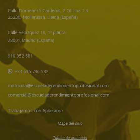
i
v
Calle Domenech Cardenal, 2 Oficina 1.4
e
25230
,
Mollerussa
.
Lleida (España)
:
Calle Velázquez 10, 1ª planta
28001,
Madrid (España)
910 052 681
+34 636 736 532
matricula@escueladerendimientoprofesional.com
comercial@escueladerendimientoprofesional.com
Trabajamos con Aplazame
Mapa del sitio
Tablón de anuncios