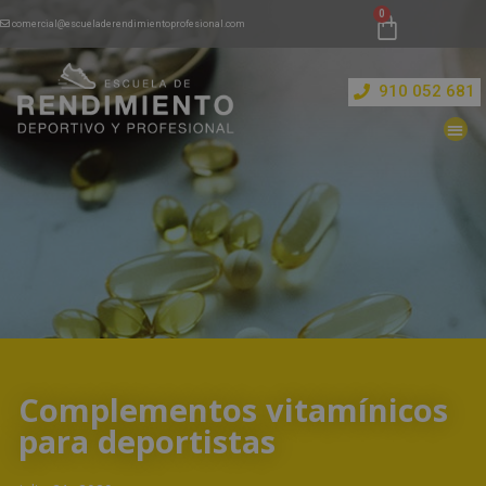
comercial@escueladerendimientoprofesional.com
910 052 681
Complementos vitamínicos
para deportistas