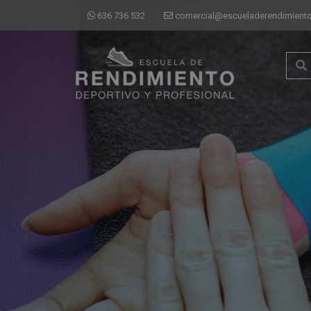
636 736 532
comercial@escueladerendimiento