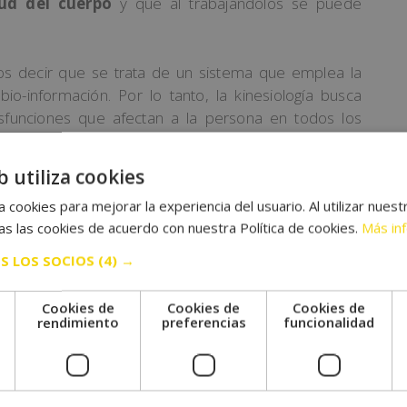
lud del cuerpo
y
que
al
tr
abajándolos
se
p
ued
e
os decir que se trata de un sistema que emplea la
o-información. Por lo tanto, la kinesiología busca
sfunciones que afectan a la persona en todos los
ación desde el punto de vista anatómico, psicológico
b utiliza cookies
 cookies para mejorar la experiencia del usuario. Al utilizar nuest
s las cookies de acuerdo con nuestra Política de cookies.
Más in
ás allá de tener y mantener un cuerpo sano. También
S LOS SOCIOS
(4) →
tir de la utilización de unas técnicas sencillas que
nuestro cuerpo
y que este nos exprese sus
Cookies de
Cookies de
Cookies de
e
rendimiento
preferencias
funcionalidad
stas necesidades en el paciente, a través de la
 con conexiones y mensajes positivos. Así se facilita