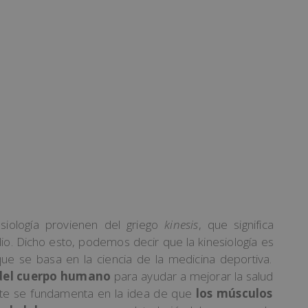
esiología provienen del griego
kinesis
, que significa
udio. Dicho esto, podemos decir que la kinesiología
es
ue se bas
a
en
la
c
ien
cia
de
la
medic
ina
deport
iva
.
el cuerpo humano
para
ay
ud
ar
a
me
j
or
ar
la
sal
ud
te se fundamenta en la
idea
de
que
los músculos