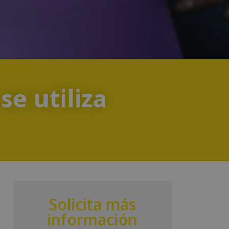
se utiliza
Solicita más
información