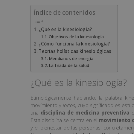
Índice de contenidos
¿Qué es la kinesiología?
Objetivos de la kinesiología
¿Cómo funciona la kinesiología?
Teorías holísticas kinesiológicas
Meridianos de energía
La tríada de la salud
¿Qué es la kinesiología?
Etimológicamente hablando, la palabra kin
movimiento y
logos
, cuyo significado es est
un
a
disciplina de medicina preventiva
q
Est
a
discipl
ina
se
cent
ra
en
el
movimiento d
y
el
b
ien
est
ar de las personas, concretamen