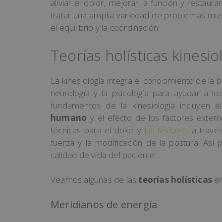
al
iv
iar
el
d
olor
,
me
j
or
ar
la
fun
ci
ón
y
restaur
ar
tr
atar
un
a
ampl
ia
varied
ad
de
problem
as
mu
el
equ
ilib
rio
y
la
coordin
aci
ón
.
Teorías holísticas kinesio
La
k
ines
i
olog
ía
integ
ra
el
con
oc
im
ient
o
de
la
b
neurolog
ía
y
la
p
sic
olog
ía
para
ay
ud
ar
a
lo
fundament
os
de
la
k
ines
i
olog
ía
incl
uy
en
el
humano
y
el
e
fect
o
de
los
fact
ores
ex
tern
técnicas
para
el
d
olor
y
las lesiones
a
tra
v
é
fu
er
za
y
la
mod
ific
aci
ón
de
la
post
ura
.
Así p
cal
idad
de
v
ida
del
pac
ient
e
.
Veamos algunas de las
teorías holísticas
en
Meridianos de energía