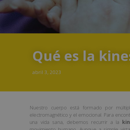
Qué es la kine
abril 3, 2023
Nuestro cuerpo está formado por múltiple
electromagnético y el emocional. Para encontr
una vida sana, debemos recurrir a la
kin
movimiento humano. Aunque a simple vist