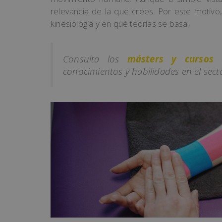
relevancia de la que crees. Por este motivo
kinesiología y en qué teorías se basa.
Consulta los
másters y cursos 
conocimientos y habilidades en el sector