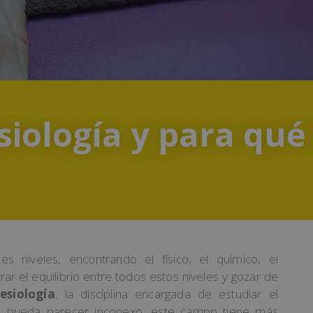
siología y para qué 
s niveles, encontrando el físico, el químico, el
ar el equilibrio entre todos estos niveles y gozar de
esiología
, la disciplina encargada de estudiar el
a pueda parecer inconexo, este campo tiene más