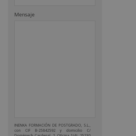
Mensaje
INENKA FORMACIÓN DE POSTGRADO, S.L.,
con CIF B-25842592 y domicilio C/
Domènech Cardenal, 2, Oficina 1º4º, 25230