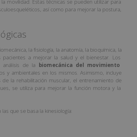
la
mov
il
idad
.
Est
as
t
é
c
nic
as
se
p
ued
en
util
iz
ar
para
s
cul
oes
quel
é
tic
os
,
as
í
com
o
para
me
j
or
ar
la
post
ura
,
lógicas
iome
c
án
ica
,
la
f
isi
olog
ía
,
la
anat
om
ía
,
la
bio
qu
í
m
ica
,
la
s
pac
ient
es
a
me
j
or
ar
la
sal
ud
y
el
b
ien
est
ar
.
Los
an
á
lis
is
de
la
biomecánica del movimiento
os
y
ambient
ales
en
los
mism
os
.
Asimismo, incluye
s
de
la
rehabilit
aci
ón
muscular
,
el
ent
ren
am
ient
o
de
ues,
se
util
iza
para
me
j
or
ar
la
fun
ci
ón
motor
a
y
la
 las que se basa la kinesiología: