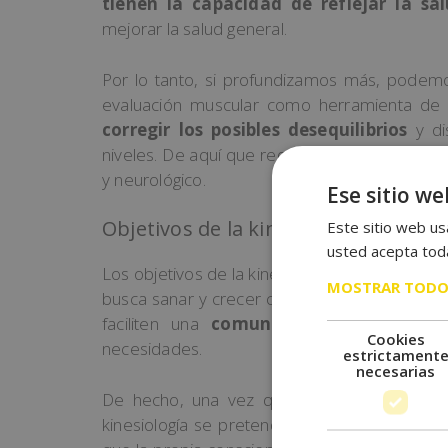
tienen la capacidad de reflejar la sa
me
j
or
ar
la
sal
ud
general
.
Por lo tanto, si profundizamos más, podem
evaluación muscular como herramienta de bi
corregir los posibles desequilibrios
y di
niveles. De aquí que requiera obtener inform
y neurológico.
Ese sitio we
Objetivos de la kinesiología
Este sitio web usa
usted acepta toda
Los objetivos de la kinesiología van mucho m
MOSTRAR TODO
busca sanar y crecer como seres humanos a par
faciliten una
comunicación sana con 
Cookies
necesidades.
estrictament
necesarias
De hecho, una vez que se han detectado e
kinesiología se pretende equilibrar el cuerpo