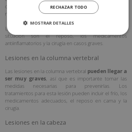
dolorosa y limita considerablemente la capacidad de
RECHAZAR TODO
moverse y realizar actividades cotidianas.
MOSTRAR DETALLES
Los tratamientos recomendados para mejorar esta
situación son el reposo, los medicamentos
antiinflamatorios y la cirugía en casos graves.
Lesiones en la columna vertebral
Las lesiones en la columna vertebral
pueden llegar a
ser muy graves
, así que es importante tomar las
medidas necesarias para prevenirlas. Los
tratamientos para esta lesión pueden incluir el frío, los
medicamentos adecuados, el reposo en cama y la
cirugía.
Lesiones en la cabeza