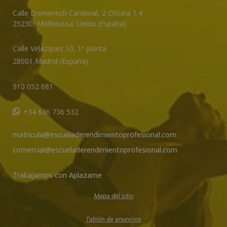
v
Calle Domenech Cardenal, 2 Oficina 1.4
e
25230
,
Mollerussa
.
Lleida (España)
:
Calle Velázquez 10, 1ª planta
28001,
Madrid (España)
910 052 681
+34 636 736 532
matricula@escueladerendimientoprofesional.com
comercial@escueladerendimientoprofesional.com
Trabajamos con Aplazame
Mapa del sitio
Tablón de anuncios