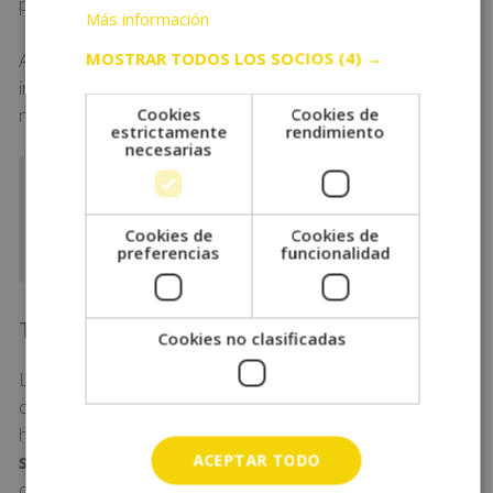
pueda volver a la actividad física.
Más información
MOSTRAR TODOS LOS SOCIOS
(4) →
Algunos tratamientos efectivos para curarlas son la
inmovilización y la fisioterapia, mientras que los casos
más graves pueden necesitar cirugía.
Cookies
Cookies de
estrictamente
rendimiento
necesarias
Fórmate como entrenador personal
y
aprende a diseñar planes de entrenamiento
Cookies de
Cookies de
personalizados.
preferencias
funcionalidad
Tendinitis
Cookies no clasificadas
La tendinitis es una
inflamación del tendón
, es
decir, la estructura que conecta el músculo con el
hueso. La tendinitis suele estar causada por
una
sobrecarga de los músculos o una mala técnica
ACEPTAR TODO
durante el entrenamiento. Además, suele ser muy