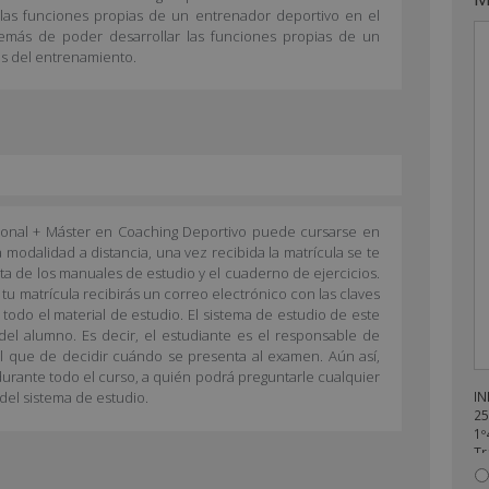
 las funciones propias de un entrenador deportivo en el
emás de poder desarrollar las funciones propias de un
es del entrenamiento.
ional + Máster en Coaching Deportivo puede cursarse en
a modalidad a distancia, una vez recibida la matrícula se te
sta de los manuales de estudio y el cuaderno de ejercicios.
 tu matrícula recibirás un correo electrónico con las claves
todo el material de estudio. El sistema de estudio de este
del alumno. Es decir, el estudiante es el responsable de
ual que de decidir cuándo se presenta al examen. Aún así,
durante todo el curso, a quién podrá preguntarle cualquier
IN
del sistema de estudio.
25
1º
Tr
en
re