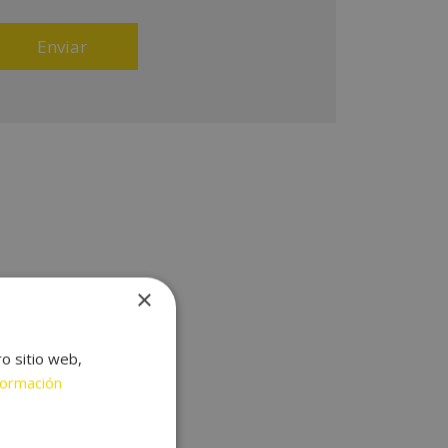
 productos que fueran de su interés. Legitimación
l tratamiento: Consentimiento del interesado.
erechos: Puede ejercitar sus derechos
entificándose suficientemente, dirigiéndose a la
rección
mercial@escueladerendimientoprofesional.com.
ra más información consulte nuestra Política de
ivacidad. Desea recibir información comercial (vía
lefónica y/o email):
×
ro sitio web,
formación