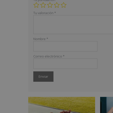
Tu valoración
*
Nombre
*
Correo electrónico
*
A
l
t
e
r
n