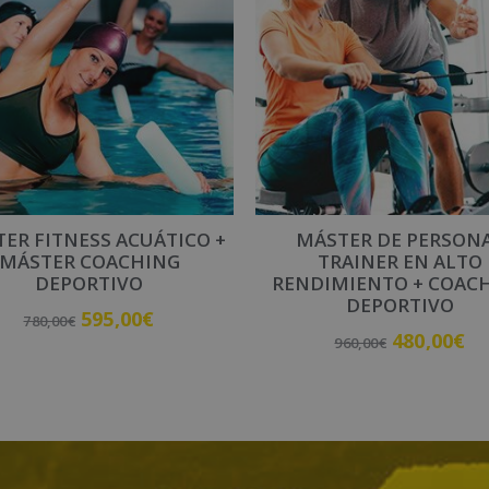
ER FITNESS ACUÁTICO +
MÁSTER DE PERSON
MÁSTER COACHING
TRAINER EN ALTO
DEPORTIVO
RENDIMIENTO + COAC
DEPORTIVO
595,00
€
780,00
€
480,00
€
960,00
€
Añadir al carrito
Añadir al carrito