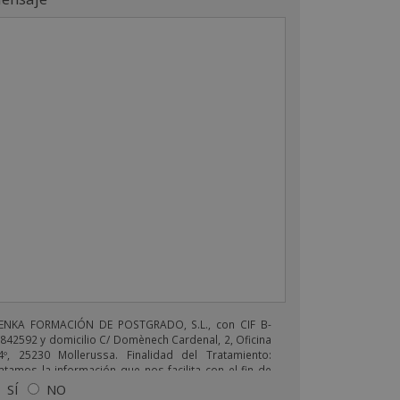
ENKA FORMACIÓN DE POSTGRADO, S.L., con CIF B-
842592 y domicilio C/ Domènech Cardenal, 2, Oficina
4º, 25230 Mollerussa. Finalidad del Tratamiento:
atamos la información que nos facilita con el fin de
viarle correos electrónicos de tipo comercial
SÍ
NO
lacionado con los productos ofrecidos y otros tipo