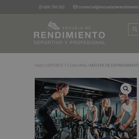
636 736 532
comercial@escueladerendimiento
Inicio
/
DEPORTE Y COACHING
/ MÁSTER DE ENTRENAMIENT