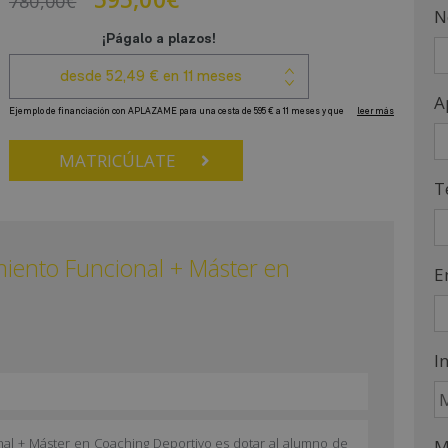
780,00
€
N
A
MATRICÚLATE
T
miento Funcional + Máster en
E
I
onal + Máster en Coaching Deportivo es dotar al alumno de
M