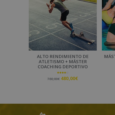
a
t
i
v
e
:
ALTO RENDIMIENTO DE
MÁST
ATLETISMO + MÁSTER
COACHING DEPORTIVO
Valorado
480,00
€
780,00
€
con
4.00
de 5
Añadir al carrito