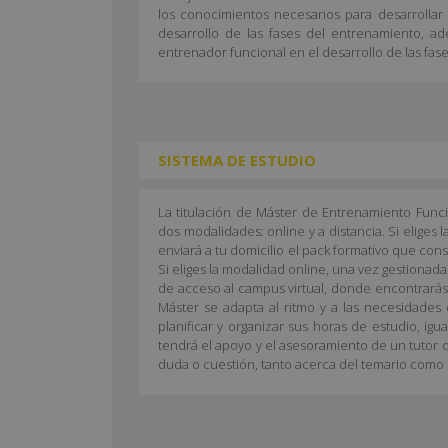
los conocimientos necesarios para desarrollar
desarrollo de las fases del entrenamiento, ad
entrenador funcional en el desarrollo de las fas
SISTEMA DE ESTUDIO
La titulación de Máster de Entrenamiento Func
dos modalidades: online y a distancia. Si eliges l
enviará a tu domicilio el pack formativo que con
Si eliges la modalidad online, una vez gestionada
de acceso al campus virtual, donde encontrarás 
Máster se adapta al ritmo y a las necesidades 
planificar y organizar sus horas de estudio, ig
tendrá el apoyo y el asesoramiento de un tutor 
duda o cuestión, tanto acerca del temario como 