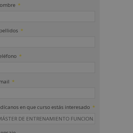
ombre
*
pellidos
*
eléfono
*
mail
*
ndícanos en que curso estás interesado
*
ensaje