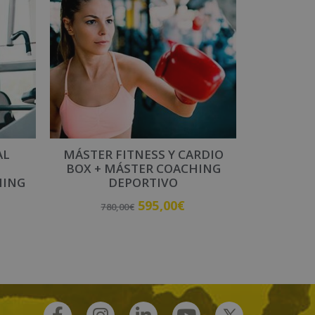
AL
MÁSTER FITNESS Y CARDIO
BOX + MÁSTER COACHING
HING
DEPORTIVO
595,00
€
780,00
€
Añadir al carrito