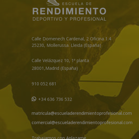
Calle Domenech Cardenal, 2 Oficina 1.4
25230
,
Mollerussa
.
Lleida (España)
Calle Velázquez 10, 1ª planta
28001,
Madrid (España)
910 052 681
+34 636 736 532
matricula@escueladerendimientoprofesional.com
comercial@escueladerendimientoprofesional.com
Trabajamos con Aplazame