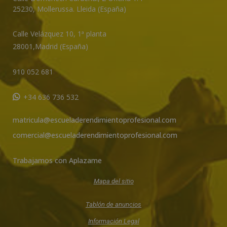
25230
,
Mollerussa
.
Lleida (España)
Calle Velázquez 10, 1ª planta
28001,
Madrid (España)
910 052 681
+34 636 736 532
matricula@escueladerendimientoprofesional.com
comercial@escueladerendimientoprofesional.com
Trabajamos con Aplazame
Mapa del sitio
Tablón de anuncios
Información Legal