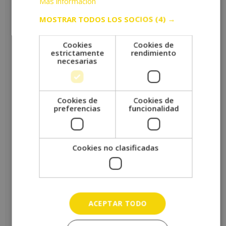
Más información
No hay valoraciones aún.
MOSTRAR TODOS LOS SOCIOS
(4) →
Sé el primero en valorar “MÁSTER FITNESS MUSICAL + MÁSTER
Cookies
Cookies de
COACHING DEPORTIVO”
estrictamente
rendimiento
Tu puntuación
*
necesarias
Tu valoración
*
Cookies de
Cookies de
preferencias
funcionalidad
Nombre
*
Cookies no clasificadas
Correo electrónico
*
ACEPTAR TODO