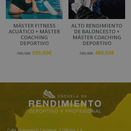
MÁSTER FITNESS
ALTO RENDIMIENTO
ACUÁTICO + MÁSTER
DE BALONCESTO +
COACHING
MÁSTER COACHING
DEPORTIVO
DEPORTIVO
595,00
€
480,00
€
780,00
€
780,00
€
Añadir al carrito
Añadir al carrito
Calle Domenech Cardenal, 2 Oficina 1.4