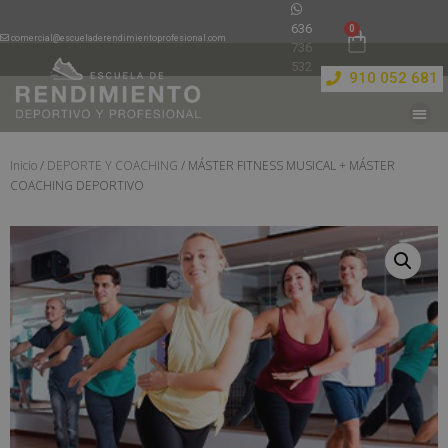
636
comercial@escueladerendimientoprofesional.com
736
532
910 052 681
Inicio
/
DEPORTE Y COACHING
/ MÁSTER FITNESS MUSICAL + MÁSTER
COACHING DEPORTIVO