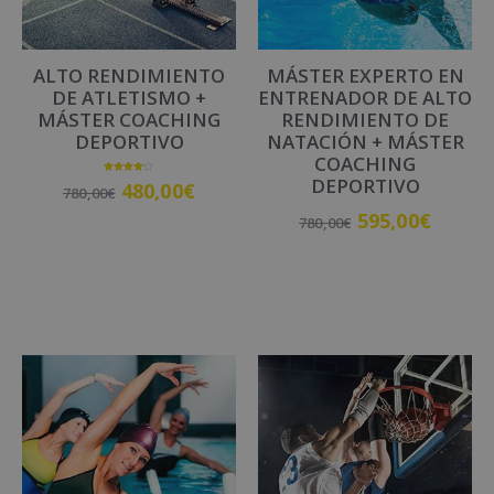
i
v
ALTO RENDIMIENTO
MÁSTER EXPERTO EN
e
DE ATLETISMO +
ENTRENADOR DE ALTO
:
MÁSTER COACHING
RENDIMIENTO DE
DEPORTIVO
NATACIÓN + MÁSTER
COACHING
DEPORTIVO
Valorado
480,00
€
780,00
€
con
4.00
de 5
595,00
€
780,00
€
Añadir al carrito
Añadir al carrito