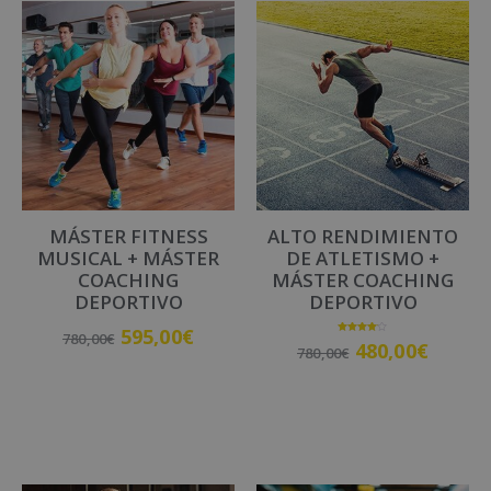
t
e
r
n
a
t
i
v
MÁSTER FITNESS
ALTO RENDIMIENTO
e
MUSICAL + MÁSTER
DE ATLETISMO +
:
COACHING
MÁSTER COACHING
DEPORTIVO
DEPORTIVO
595,00
€
780,00
€
Valorado
480,00
€
780,00
€
con
4.00
de 5
Añadir al carrito
Añadir al carrito