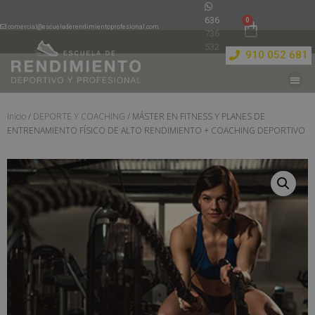
636
comercial@escueladerendimientoprofesional.com
736
532
910 052 681
Inicio
/
DEPORTE Y COACHING
/ MÁSTER EN FITNESS Y PLANES DE
ENTRENAMIENTO FÍSICO DE ALTO RENDIMIENTO + COACHING DEPORTIVO