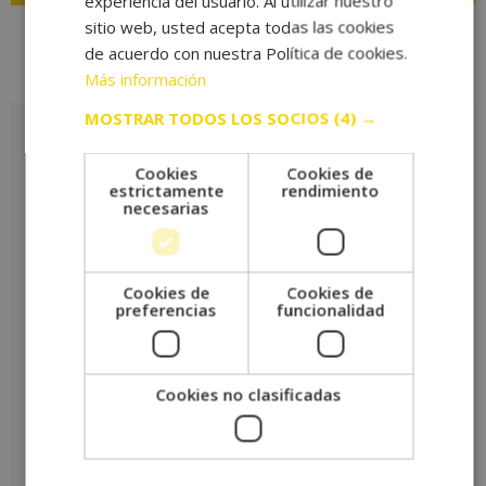
experiencia del usuario. Al utilizar nuestro
sitio web, usted acepta todas las cookies
de acuerdo con nuestra Política de cookies.
Más información
Valoraciones (0)
MOSTRAR TODOS LOS SOCIOS
(4) →
Valoraciones
Cookies
Cookies de
No hay valoraciones aún.
estrictamente
rendimiento
necesarias
Sé el primero en valorar “MÁSTER EN FITNESS Y PLANES DE
ENTRENAMIENTO FÍSICO DE ALTO RENDIMIENTO + COACHING
DEPORTIVO”
Tu puntuación
*
Cookies de
Cookies de
preferencias
funcionalidad
Tu valoración
*
Cookies no clasificadas
Nombre
*