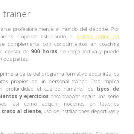
trainer
trarse profesionalmente al mundo del deporte. Por
ndamos empezar estudiando el
máster online en
se complementa con conocimientos en coaching
que consta de
900 horas
de carga lectiva y puede
en dos partes.
 primera parte del programa formativo adquirirás los
tos propios de un personal trainer. Esto implica
en profundidad el cuerpo humano, los
tipos de
entos y ejercicios
para trabajar según una serie
vos, así como adquirir nociones en lesiones
,
trato al cliente
, uso de instalaciones deportivas y
ado, te formarás como coaching deportivo. Estudiarás