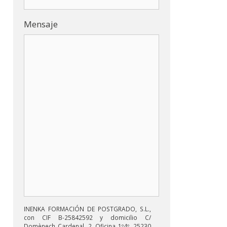
Mensaje
INENKA FORMACIÓN DE POSTGRADO, S.L.,
con CIF B-25842592 y domicilio C/
Domènech Cardenal, 2, Oficina 1º4º, 25230