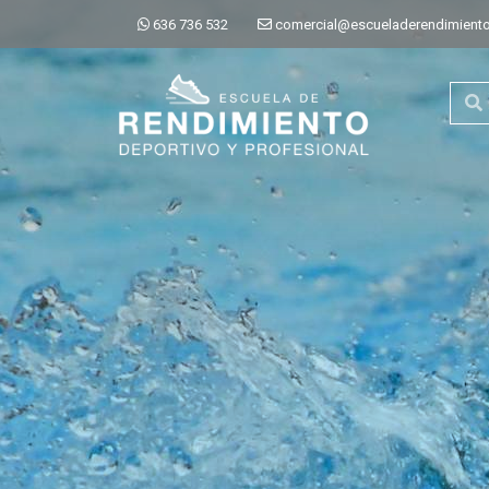
636 736 532
comercial@escueladerendimiento