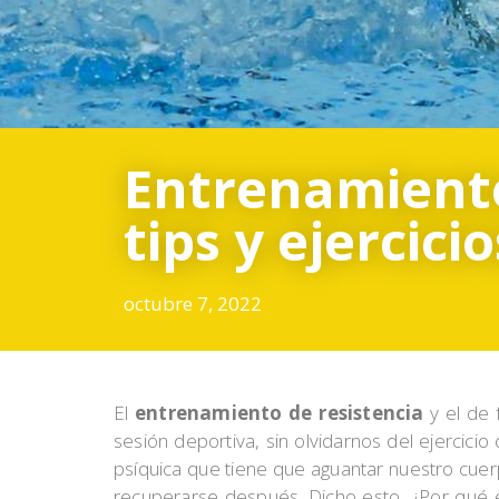
Entrenamiento 
tips y ejercicio
octubre 7, 2022
El
entrenamiento de resistencia
y el de 
sesión deportiva, sin olvidarnos del ejercicio 
psíquica que tiene que aguantar nuestro cue
recuperarse después. Dicho esto, ¿Por qué es 