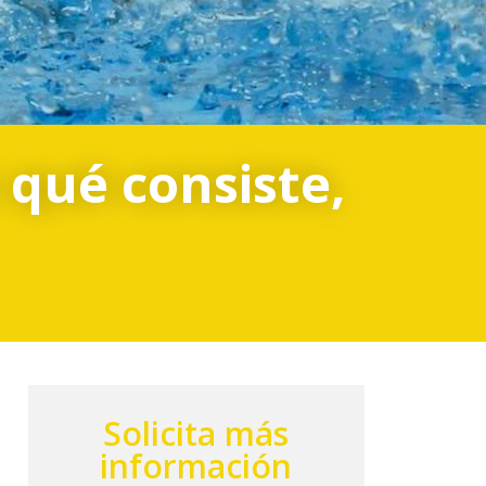
 qué consiste,
Solicita más
información