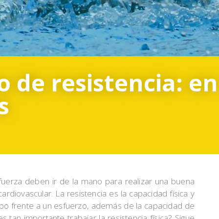
de resistencia: en
s
fuerza deben ir de la mano para realizar una buena
cardiovascular. La resistencia es la capacidad física y
rpo frente a un esfuerzo, además de la capacidad de
tan importante trabajar la resistencia física? Sigue