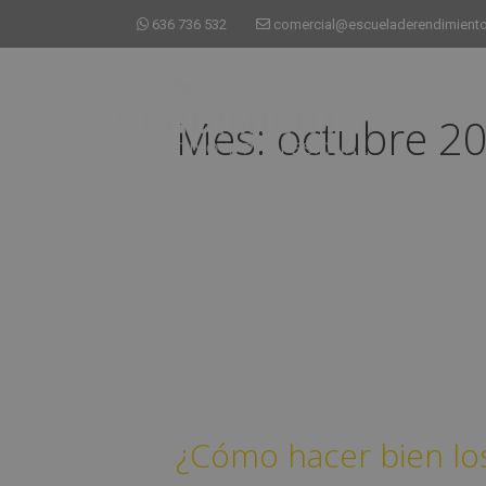
636 736 532
comercial@escueladerendimiento
Mes:
octubre 2
¿Cómo hacer bien lo