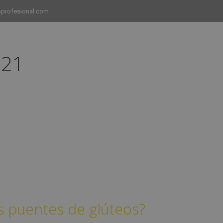
profesional.com
021
INICIO
CURSOS
CAMPUS
EMPLEO
s puentes de glúteos?