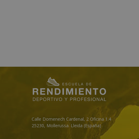
Calle Domenech Cardenal, 2 Oficina 1.4
25230
,
Mollerussa
.
Lleida (España)