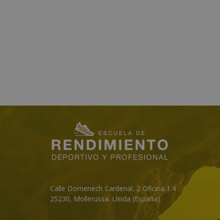
Calle Domenech Cardenal, 2 Oficina 1.4
25230
,
Mollerussa
.
Lleida (España)