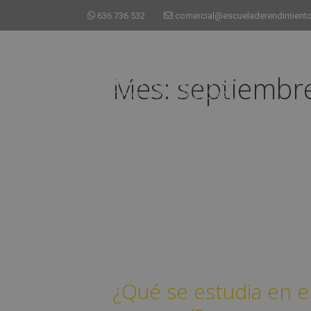
636 736 532
comercial@escueladerendimiento
Mes:
septiembr
¿Qué se estudia en 