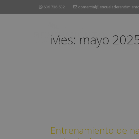
636 736 532
comercial@escueladerendimiento
Mes:
mayo 202
Entrenamiento de na