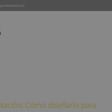
profesional.com
5
INICIO
CURSOS
CAMPUS
EMPLEO
tación: Cómo diseñarlo para