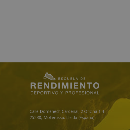
Calle Domenech Cardenal, 2 Oficina 1.4
25230
,
Mollerussa
.
Lleida (España)