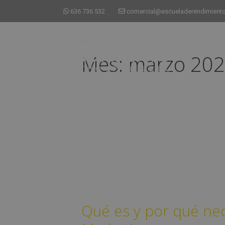
636 736 532
comercial@escueladerendimiento
Mes:
marzo 20
Qué es y por qué nec