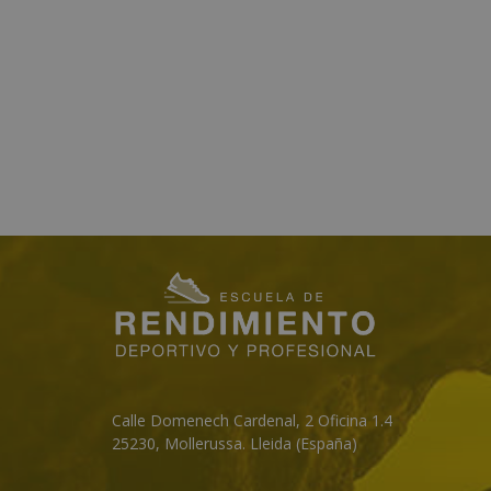
Calle Domenech Cardenal, 2 Oficina 1.4
25230
,
Mollerussa
.
Lleida (España)