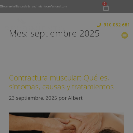
comercial@escueladerendimientoprofesional.com
910 052 681
Mes:
septiembre 2025
Contractura muscular: Qué es,
síntomas, causas y tratamientos
23 septiembre, 2025
por
Albert