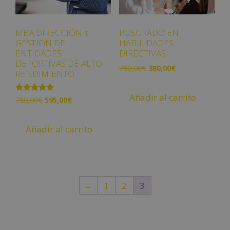
MBA DIRECCIÓN Y
POSGRADO EN
GESTIÓN DE
HABILIDADES
ENTIDADES
DIRECTIVAS
DEPORTIVAS DE ALTO
760,00
€
380,00
€
RENDIMIENTO
Añadir al carrito
Valorado
780,00
€
595,00
€
con
5.00
de 5
Añadir al carrito
←
1
2
3