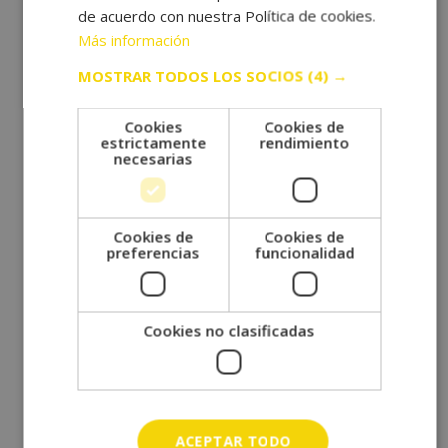
de acuerdo con nuestra Política de cookies.
para cada nivel
Más información
MOSTRAR TODOS LOS SOCIOS
(4) →
Cookies
Cookies de
estrictamente
rendimiento
Comentarios recientes
necesarias
Cookies de
Cookies de
preferencias
funcionalidad
Archivos
Cookies no clasificadas
enero 2026
noviembre 2025
septiembre 2025
ACEPTAR TODO