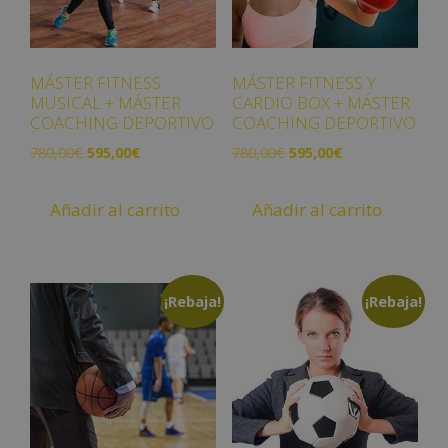
MÁSTER FITNESS
MÁSTER FITNESS Y
MUSICAL + MÁSTER
CARDIO BOX + MÁSTER
COACHING DEPORTIVO
COACHING DEPORTIVO
780,00
€
595,00
€
780,00
€
595,00
€
Añadir al carrito
Añadir al carrito
¡Rebaja!
¡Rebaja!