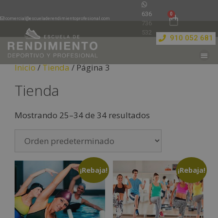
636
comercial@escueladerendimientoprofesional.com
736
532
910 052 681
Inicio
/
Tienda
/ Página 3
Tienda
Mostrando 25–34 de 34 resultados
¡Rebaja!
¡Rebaja!