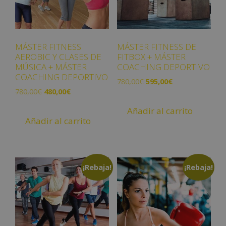
MÁSTER FITNESS
MÁSTER FITNESS DE
AEROBIC Y CLASES DE
FITBOX + MÁSTER
MÚSICA + MÁSTER
COACHING DEPORTIVO
COACHING DEPORTIVO
780,00
€
595,00
€
780,00
€
480,00
€
Añadir al carrito
Añadir al carrito
¡Rebaja!
¡Rebaja!